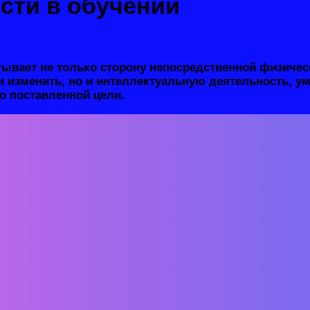
сти в обучении
ывает не только сторону непосредственной физичес
 изменить, но и интеллектуальную деятельность, ум
 поставленной цели.
Жан-Жак Руссо утверждал, что педагог, стимул
прежде всего, должен опираться на интерес реб
Что же такое самостоятельность? Самостоятель
независимым действиям, суждениям, решитель
собой задачу, обладание инициативой, соверш
помощи для достижения желаемого результата
мирования самостоятельности играют способность обуч
ду и умение соотносить свои возможности участия с в