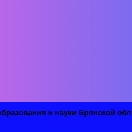
о самоутвердиться в общей деятельности, найти личное
ость со сверстниками и соответствующее руководство 
иями развития самостоятельности.
ег считал, что детская самостоятельность в процессе 
енных способностей. «Плохой учитель сообщает истину,
нания, но и направлять их на умственную деятельност
ьно, а учитель – руководить их самостоятельным трудо
ередавать детям знания, а вооружать их способами прио
ценные, их человеческая память хранит долго.
х решения проблемы создать такие условия, которые буд
спеваемости, мотивации и усердия.
бразования и науки Брянской обл