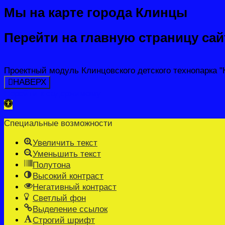
Мы на карте города Клинцы
Перейти на главную страницу са
Проектный модуль Клинцовского детского технопарка "Кв
НАВЕРХ
Перейти к содержимому
Открыть панель инструментов
Специальные возможности
Увеличить текст
Уменьшить текст
Полутона
Высокий контраст
Негативный контраст
Светлый фон
Выделение ссылок
Строгий шрифт