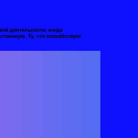
кой деятельности, когда
ственную. Ту, что способствует
ируя самостоятельность учеников,
енка к деятельности, к учению.
ность – это способность к
ность, способность ставить перед
ение действий без посторонней
.
аемого к анализу и самоанализу
озможностями товарища. Наличие