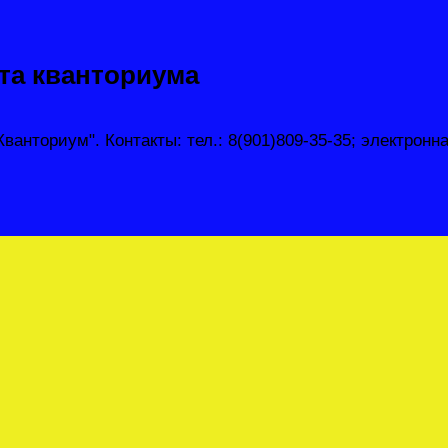
йта кванториума
анториум". Контакты: тел.: 8(901)809-35-35; электронная