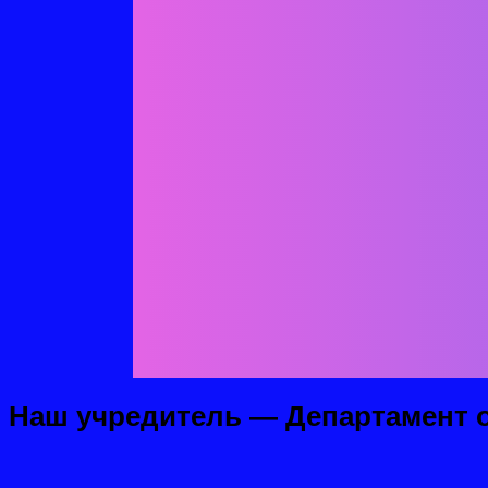
этих показателей позволяет быстр
способности. Совместная деятельн
взрослого являются важными услов
Фридрих Адольф Вильгельм Дистерв
важнейших средств развития умств
утверждал он.
Педагог должен не только давать з
возможности трудиться самостоятел
прецеденты.
Стоит подчеркнуть, что важно не п
самостоятельно и с трудом, более 
Грамотный педагог всегда в поиска
гармоничному сочетанию высокой у
Наш учредитель — Департамент о