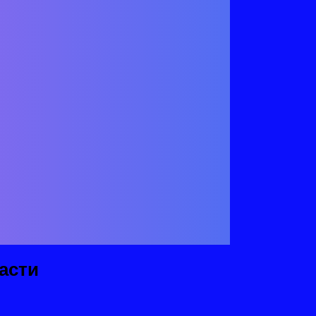
 место и разумно применить
этим процессом со стороны
обучения является одним из
 хороший учит ее находить», -
ь. Обучающиеся должны по
м и создавать для этого
бретения знаний. Те, что достаются
ут способствовать у детей
асти