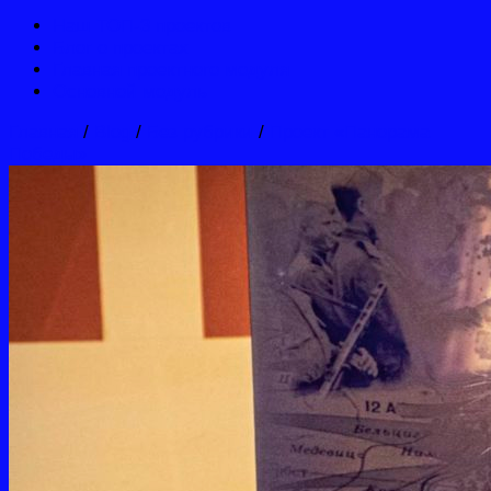
Наш ТОП-3 проектов
Блог о проектах
Главная проектного модуля
Основной модуль
Главная
/
Blog
/
Без рубрики
/
Проект «Панорама
Победы»