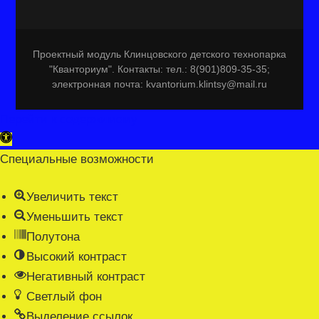
Проектный модуль Клинцовского детского технопарка
"Кванториум". Контакты: тел.: 8(901)809-35-35;
электронная почта: kvantorium.klintsy@mail.ru
Перейти к содержимому
Открыть
панель
Специальные возможности
инструментов
Увеличить текст
Уменьшить текст
Полутона
Высокий контраст
Негативный контраст
Светлый фон
Выделение ссылок